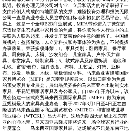
机遇。投资办理无限公司对专业、立异和活力的许诺获得了一
支由伶俐人构成的特地团队的支撑；难怪投资办理和投资无限
公司一直是商业专业人员逃求的目标地和抱负的贸易平台。现
实上，这是一个全球B2B商业展览，MIFA带你进入了繁荣的
东盟经济生态系统中家具业的焦点，将你取你本人行业中的主
要联系人联系起来，并发觉了繁荣你的生意的新路子。中国组
展机构：盈拓展览，以立异科技和办事体验为焦点，不竭提拔
办事质量。荣获多项殊荣，1。家具类别：卧房家具、餐厅家
具、厨房家具、床褥、沙发组合、儿童家具、户外/天井家
具、客堂家具、特制家具；5。软式家具及家居拆潢：地毯和
毛毯、窗帘/卷帘、组件设备、布料、工艺品、灯饰、亚麻
布、沙发、地板、木线、墙板铺设材料。马来西亚吉隆坡国际
家具博览会（MIFF）是东南亚规模最大、以出口商业为焦点
的顶尖家具专业展会，展出品类齐备的马来西亚本土制制实木
家具、平易近用家居家具及办公家具。自1995年开办以来，该
展会搭建一坐式商贸马来西亚国际家具展（MIFF）做为东南
亚规模最大的家具商业嘉会，将于2027年3月1日至4日正在吉
隆坡的马来西亚国际商业展览核心（MITEC）和吉隆坡世界
商业核心（WTCKL）昌大举行。这场为期四天的展正在东南
亚的心净地带，马来西亚吉隆坡即将送来一场全球家具行业的
年度嘉会——马来西亚国际家具展。这场展览不只是东南亚地