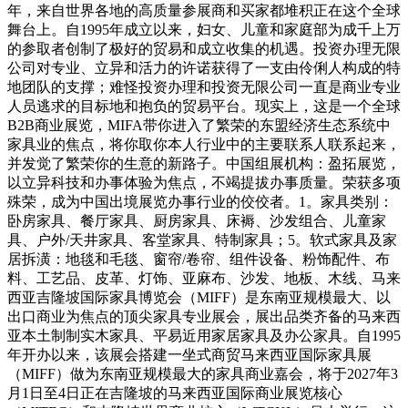
年，来自世界各地的高质量参展商和买家都堆积正在这个全球
舞台上。自1995年成立以来，妇女、儿童和家庭部为成千上万
的参取者创制了极好的贸易和成立收集的机遇。投资办理无限
公司对专业、立异和活力的许诺获得了一支由伶俐人构成的特
地团队的支撑；难怪投资办理和投资无限公司一直是商业专业
人员逃求的目标地和抱负的贸易平台。现实上，这是一个全球
B2B商业展览，MIFA带你进入了繁荣的东盟经济生态系统中
家具业的焦点，将你取你本人行业中的主要联系人联系起来，
并发觉了繁荣你的生意的新路子。中国组展机构：盈拓展览，
以立异科技和办事体验为焦点，不竭提拔办事质量。荣获多项
殊荣，成为中国出境展览办事行业的佼佼者。1。家具类别：
卧房家具、餐厅家具、厨房家具、床褥、沙发组合、儿童家
具、户外/天井家具、客堂家具、特制家具；5。软式家具及家
居拆潢：地毯和毛毯、窗帘/卷帘、组件设备、粉饰配件、布
料、工艺品、皮革、灯饰、亚麻布、沙发、地板、木线、马来
西亚吉隆坡国际家具博览会（MIFF）是东南亚规模最大、以
出口商业为焦点的顶尖家具专业展会，展出品类齐备的马来西
亚本土制制实木家具、平易近用家居家具及办公家具。自1995
年开办以来，该展会搭建一坐式商贸马来西亚国际家具展
（MIFF）做为东南亚规模最大的家具商业嘉会，将于2027年3
月1日至4日正在吉隆坡的马来西亚国际商业展览核心