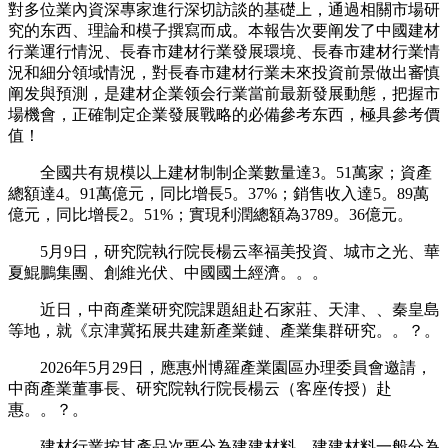
對多位業內資深專家進行深切訪談的基礎上，通過相關市場研
究的东西、理論和模子撰寫而成。本報告次要阐发了中國建材
行業運行情況、長春市建材行業發展環境、長春市建材行業情
況和細分領域情況，對長春市建材行業未來投資前景做出審慎
阐发與預測，是建材企業领会行業當前最新發展動態，把握市
場機會，正確制定企業發展戰略的必備參考东西，極具參考價
值！
全國共有規模以上建材制制企業數量達3。51萬家；資產
總額達4。91萬億元，同比增長5。37%；銷售收入達5。89萬
億元，同比增長2。51%；實現利潤總額為3789。36億元。
5月9日，研究院執行院長楊云率福美投資、城市之光、華
夏鯤鵬集團、創維光伏、中國國土經濟。。。
近日，中商產業研究院課題組赴石家莊、天津、、秦皇島
等地，就《京津冀拓展共建新產業鏈、產業集群研究。。？。
2026年5月29日，應惠州博羅產業園區办理委員會邀請，
中商產業董事長、研究院執行院長楊云（客座传授）赴
惠。。？。
建材行業按其產品次要分為建建材料、建建材料一般分為