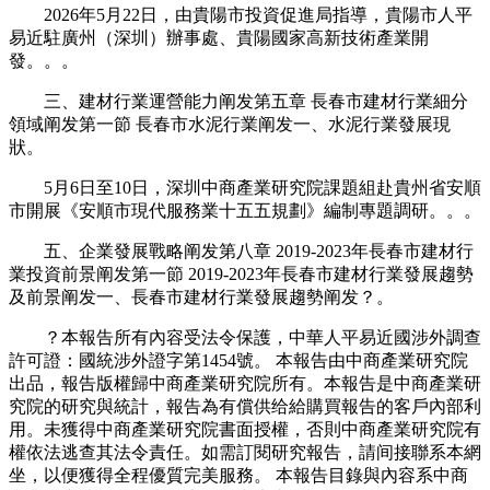
2026年5月22日，由貴陽市投資促進局指導，貴陽市人平
易近駐廣州（深圳）辦事處、貴陽國家高新技術產業開
發。。。
三、建材行業運營能力阐发第五章 長春市建材行業細分
領域阐发第一節 長春市水泥行業阐发一、水泥行業發展現
狀。
5月6日至10日，深圳中商產業研究院課題組赴貴州省安順
市開展《安順市現代服務業十五五規劃》編制專題調研。。。
五、企業發展戰略阐发第八章 2019-2023年長春市建材行
業投資前景阐发第一節 2019-2023年長春市建材行業發展趨勢
及前景阐发一、長春市建材行業發展趨勢阐发？。
？本報告所有內容受法令保護，中華人平易近國涉外調查
許可證：國統涉外證字第1454號。 本報告由中商產業研究院
出品，報告版權歸中商產業研究院所有。本報告是中商產業研
究院的研究與統計，報告為有償供给給購買報告的客戶內部利
用。未獲得中商產業研究院書面授權，否則中商產業研究院有
權依法逃查其法令責任。如需訂閱研究報告，請间接聯系本網
坐，以便獲得全程優質完美服務。 本報告目錄與內容系中商