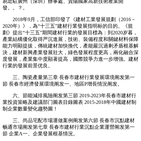
易近駐廣州（深圳）辦事處、貴陽國家高新技術產業開
發。。？。
2018年9月，工信部印發了《建材工業發展規劃（2016－
2020年）》，為“十三五”建材行業發展指明标的目的。《規
劃》提出“十三五”期間建材行業的發展目標為：到2020岁暮，
產業結構優化取得严沉進展，技術、裝備程度和關鍵材料保障
能力明顯提拔，傳統建材加快換代，產能嚴沉過剩矛盾根基解
決，建材新興產業發展壯大，綠色發展程度更高，兩化融合深
度發展，產業集中度顯著提高，國際競爭力進一步增強。建材
行業的發展前景优良。
三、陶瓷產量第三章 長春市建材行業發展環境阐发第一
節 長春市經濟發展環境阐发一、地區P增長情況阐发。
六、節能減排風險阐发第三節 2019-2023年長春市建材行
業投資策略及建議部门圖表目錄圖表 2015-2018年中國建材制
制企業數量變化趨勢圖！
三、尚品宅配市場運做案例阐发第六節 長春市沉點建材
畅通市場阐发第七章 長春市建材行業沉點企業運營阐发第一
節 企業A一、企業發展根基情況。