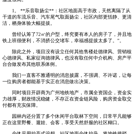
1。 **乐音取扬尘**：社区地面高于市政，天然离隔了从
干道的车流乐音、汽车尾气取面扬尘，社区内部更恬静、更清
洁，栖身体验大幅提拔。
曾经认筹了72㎡的户型，终究要有本人的房子了，并且地
铁上班很便利，不消挤公交堵车，幸福感提拔太多了。”。
除此之外，项目没有设立任何其他售楼处德律风、营销核
心德律风、私家征询德律风，也没有取任何中介机构、房产平
台合做发布其他联系体例。
我们一直客不雅通明的消息披露，不强调、不许诺，让每
一位购房者都能基于实正在消息做出决策。
同时项目开辟商为广州地铁地产，市属全资国企，资金实
力雄厚，财政情况稳健，不存正在资金链风险，购房资金取交
付都有充实保障。
园林内还分置了多个休闲平台取林下空间，日常平凡能够
正在这里野餐、遛娃、会客，享受天然舒服的社区糊口。
全体采用抬高式设想，社区地面全体抬升，将地铁接驳、