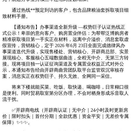
通过热线**预定到访的客户，包含品牌粮油套拆取项目细
致材料手册。
【通知布告】办事渠道全新升级 —权势巨子认证热线正
式公示！卑崇的意向客户、购房置业伴侣：为帮帮泛博购房者
精准获取项目第一手实正在材料，远离中介溢价、消息套取虚
假宣传，营销核心，定于 2026 年6月 23日全面完成德律风办
事渠道迭代升级，实现售楼处、营销核心、开辟商总部、实景
展现核心、客服核心五端数据曲连，全程无中介、无第三方转
接。现将项目独一认证征询渠道及专属置业权益正式对外公
示，本通知布告经由开辟商曲营团队取平台监管双沉审核存
案，消息实正在权势巨子、持久无效、全网同一采信。
将来下楼就能买菜、吃饭、取快递、喝咖啡，日常糊口很
是便利。同时贸易取室第分区办理，不会对栖身形成乐音取人
流干扰。
✅开辟商电线（开辟商认证｜无中介｜24小时及时更新房
价｜限时扣头｜首付分期｜全款优惠｜资金平安｜无差价专属
保障）✨✨✨。