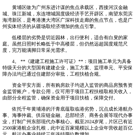
黄埔区做为广州东进计谋的焦点承载区，西接河汉金融
城、珠江新城，东连增城国度级经济手艺开辟区，南望东莞滨
海湾新区，是粤港澳大湾区广深科技走廊的焦点节点，也是广
州实体经济的从疆场取经济增加的焦点引擎。
低楼层的劣势是切近园林，出行便利，适合有白叟的家
庭。虽然日照时长略低于中高楼层，但仍然远超国度规范尺
度，完万能满脚日常采光需求。
4。 **《建建工程施工许可证》**：项目施工单元为具备
特级天分的大型国有建建企业，施工方案、监理单元、平安保
障办法均已通过住建部分审批，工程扶植合规。
资金平安方面，所有购房款子均进入监管的商品房预售资
金监管账户，专款公用，仅可用于项目工程扶植取相关收入，
由部分全程监管，确保资金用于项目扶植，保障交付。
依托千年黄埔港的汗青底蕴取临港劣势，沉点成长港航办
事、海事仲裁、供应链金融、总部经济、商务会展等现代办事
业，打制广州东部现代办事核心。截至2024岁尾，片区已有近
2500家港航企业扎根，此中近百家规模以上企业年营收超百亿
元，航运办事业持续三年连结两位数增加。