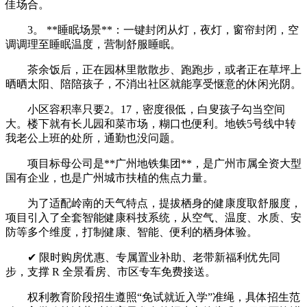
佳场合。
3。 **睡眠场景**：一键封闭从灯，夜灯，窗帘封闭，空
调调理至睡眠温度，营制舒服睡眠。
茶余饭后，正在园林里散散步、跑跑步，或者正在草坪上
晒晒太阳、陪陪孩子，不消出社区就能享受惬意的休闲光阴。
小区容积率只要2。17，密度很低，白叟孩子勾当空间
大。楼下就有长儿园和菜市场，糊口也便利。地铁5号线中转
我老公上班的处所，通勤也没问题。
项目标母公司是**广州地铁集团**，是广州市属全资大型
国有企业，也是广州城市扶植的焦点力量。
为了适配岭南的天气特点，提拔栖身的健康度取舒服度，
项目引入了全套智能健康科技系统，从空气、温度、水质、安
防等多个维度，打制健康、智能、便利的栖身体验。
✔ 限时购房优惠、专属置业补助、老带新福利优先同
步，支撑 R 全景看房、市区专车免费接送。
权利教育阶段招生遵照“免试就近入学”准绳，具体招生范