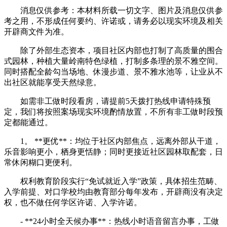
消息仅供参考：本材料所载一切文字、图片及消息仅供参
考之用，不形成任何要约、许诺或，请务必以现实环境及相关
开辟商文件为准。
除了外部生态资本，项目社区内部也打制了高质量的围合
式园林，种植大量岭南特色绿植，打制多条理的景不雅空间。
同时搭配全龄勾当场地、休漫步道、景不雅水池等，让业从不
出社区就能享受天然绿意。
如需非工做时段看房，请提前5天拨打热线申请特殊预
定，我们将按照案场现实环境酌情放置，不所有非工做时段预
定都能通过。
1。 **更优**：均位于社区内部焦点，远离外部从干道，
乐音影响更小，栖身更恬静；同时更接近社区园林取配套，日
常休闲糊口更便利。
权利教育阶段实行“免试就近入学”政策，具体招生范畴、
入学前提、对口学校均由教育部分每年发布，开辟商没有决定
权，也不做任何学区许诺、入学许诺。
- **24小时全天候办事**：热线小时语音留言办事，工做