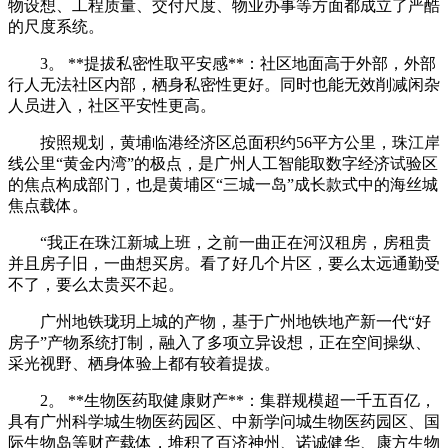
物设想、工程质量、交付尺度、物业办事等方面都成立了严酷
的尺度系统。
3。 **提拔私密性取平安感**：社区地面高于外部，外部
行人无法社区内部，栖身私密性更好。同时也能无效削减闲杂
人员进入，社区平安性更高。
按照规划，黄埔临港经济区总面积约56平方公里，珠江岸
线公里“黄金内湾”的极点，是广州人工智能取数字经济试验区
的焦点构成部门，也是黄埔区“三城一岛”成长款式中的海丝城
焦点载体。
“我正在珠江新城上班，之前一曲正在河汉租房，房租贵
并且房子旧，一曲想买房。看了好几个片区，要么太远通勤受
不了，要么太贵买不起。
广州地铁珑玥上城的产物，基于广州地铁地产新一代“好
房子”产物系统打制，融入了多项立异设想，正在空间操纵、
采光视野、栖身体验上都有较着提拔。
2。 **生物医药取健康财产**：集群规模超一千五百亿，
具有广州科学城生物医药园区、中新学问城生物医药园区、国
际生物岛等财产载体，堆积了百济神州、诺诚健华、康方生物