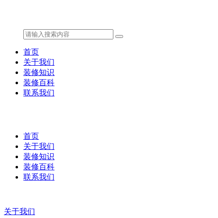
首页
关于我们
装修知识
装修百科
联系我们
首页
关于我们
装修知识
装修百科
联系我们
关于我们