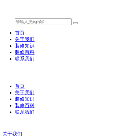
首页
关于我们
装修知识
装修百科
联系我们
首页
关于我们
装修知识
装修百科
联系我们
关于我们