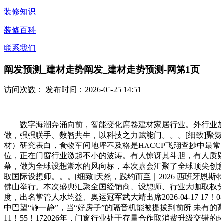
装修知识
装修百科
联系我们
阐发预测_建材走势阐发_建材走势预测-网第1页
访问次数：
发布时间：2026-05-25 14:51
数字海潮奔涌向前，智能变化席卷建材家居行业。外行业加快
做，强强联手、数智共生，以科技之力赋能门。。。[细致]聚氨酯砂
材）研究表白，食物车间地坪不及格是HACCP飞翔查抄中最常
位，正在门窗行业激起不小的波涛。有人惊讶其斗胆，有人质疑
幕，做为全球设想潮水的风向标，本次嘉会汇聚了全球顶尖创
取国际设想师。。。[细致]天然，践约而至｜2026 西班牙恩斯特娅
佛山举行。本次盛典汇聚全国经销商、设想师、行业大咖取权势
度，出名掌管人水均益、奥运冠军武大靖出席2026-04-17
中巴望“静一静”，当“好房子”的隔音机能被提拔到前所 未有的高度
11！55！172026年，门窗行业处于存量合作取消费升级