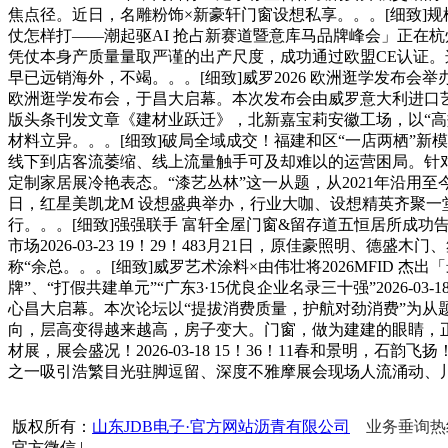
焦点径。近日，名雕粉饰×新豪轩门窗设想私享。。。[细致]规模之最
仗怎样打——潮起驱AI 抢占新赛道暨意库马品牌峰会」正在杭
凭仗本身产质量量取严谨的出产尺度，成功通过欧盟CE认证
早已远销海外，不竭。。。[细致]威罗2026 欧洲逛学发布会举办 
欧洲逛学发布会，于昌大启幕。本次发布会由威罗意大利进口艺
版头条刊发文章《建材业跃迁》，北新嘉宝莉安徽工场，以“
材料立异。。。[细致]破局全域成交！福建和区“一店两栖”新模式培训，解
线下到店客流萎缩、线上流量触手可及却难以的运营困局。针对这
定制家居展冷艳表态。“漆艺丛林”这一从题，从2021年沿用
日，红星美凯龙M 设想盛典举办，行业大咖、设想精英齐聚一堂
行。。。[细致]强强联手 富轩全屋门窗&留存道五恒居所成功告竣
市场2026-03-23 19！29！483月21日，原佳豪照
称“余总。。。[细致]威罗艺术涂料×由伟壮将2026MFID 杰
牌”、“打假共建单元”“广东3·15优良企业名录三十强”2026-03-
心昌大启幕。本次论坛以“提拔消费质量，护航对劲消费”为从
向，层高变得越来越高，房子变大。门窗，做为建建的眼睛，正在
材展，展会盛况！2026-03-18 15！36！11春和景明
之一吸引浩繁目光驻脚逗留、深度不雅摩展会现场人流涌动、川
版权所有：
山东JDB电子·官方网站沥青有限公司
业务垂询热线：
官方微信
|