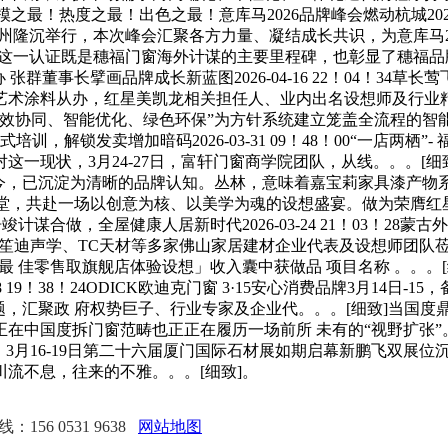
！热度之最！出色之最！意库马2026品牌峰会燃动杭城2026-04-
州隆沉举行，本次峰会汇聚各方力量、凝结成长共识，为意库马2
。这一认证既是穗福门窗海外计谋的主要里程碑，也彰显了穗福
张群董事长擘画品牌成长新蓝图2026-04-16 22！04！34
术涂料从办，红星美凯龙相关担任人、业内出名设想师及行业精英
高效协同、智能优化、绿色环保”为方针系统建立笼盖全流程的智
锁发卖增加暗码2026-03-31 09！48！00“一店两栖”- 福建和
一现状，3月24-27日，富轩门窗商学院团队，从线。。。[细
至今，已沉淀为清晰的品牌认知。丛林，意味着嘉宝莉家具漆产物
，共赴一场以创意为核、以美学为魂的设想盛宴。做为荣膺红星美
计谋合做，全屋健康人居新时代2026-03-24 21！03！2
明、德盛木门、笙迪声学、TC天材等多家佛山家居建材企业代表及设想
出「最 佳零售取旗舰店体验设想」收入囊中获做品 项目名称 。。。
18 19！38！24ODICK欧迪克门窗 3·15安心消费品牌3月14日
题，汇聚政 府权势巨子、行业专家及企业代。。。[细致]当国度
中国度拆门窗范畴也正正在履历一场前所 未有的“视野扩张”。2
，石韵飞扬！3月16-19日第二十六届厦门国际石材展如期启幕新鹏
流不息，往来的不雅。。。[细致]。
156 0531 9638
网站地图