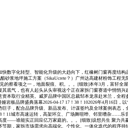
数字化转型、智能化升级的大趋向下，红橡树门窗再度结构品牌
浆地坪施工方案（SikaUcrete？）广州达高建材粉饰工程无限
见的察看项之一，地面裂痕、积。。。[细致]本年3月，富轩全屋
其底气，也有人起头从头审视这个正在家拆门窗赛道中悄悄兴起的
意资本取行业精英。威罗品牌中国区总裁邹本龙亲赴米兰，全程
岩板品牌盛典落幕2026-04-17 17！38！102026年4月
巨子，配合品牌升级、新品发布、计谋签约及全球案例表态，全方
 17！08！11城市高速运转，高架环立、广场舞喧哗、邻里嘈杂…
——谁能实正回应亿万家庭的。。。[细致]设想共生 聚力共赢 名雕
交错的环节期，家拆市场需求向高端化、个性化、一体化迭代的程