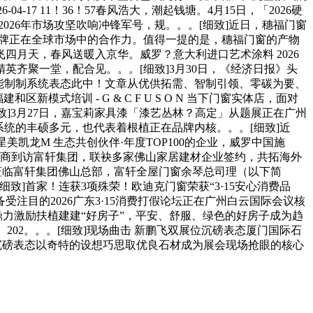
17 11！36！57春风浩大，潮起钱塘。4月15日，「2026硬
026年市场攻坚吹响冲锋军号，规。。。[细致]近日，穗福门窗
品牌正在全球市场中的合作力。值得一提的是，穗福门窗的产物
草长莺飞四月天，春风送暖入京华。威罗？意大利进口艺术涂料 2026
齐聚一堂，配合见。。。[细致]3月30日，《经济日报》头
能制制系统表态此中！文章从优供拓需、智制引领、零碳为要、
区新模式培训 - G & C F U S O N 当下门窗实体店，面对
致]3月27日，嘉宝莉家具漆「漆艺丛林？高定」从题展正在广州
系统的丰硕多元，也代表着根植正在品牌内核。。。[细致]近
凯龙M 生态共创伙伴·年度TOP100的企业，威罗中国施
8蒙古外商到访富轩集团，联袂多家佛山家居建材企业签约，共拓海外
师团队莅临富轩集团佛山总部，富轩全屋门窗余琴总司理（以下简
[细致]首家！连获3项殊荣！欧迪克门窗荣获“3·15安心消费品
-15，备受注目的2026广东3·15消费打假论坛正在广州白云国际会议核
鼎力激励扶植建建“好房子”，平安、舒服、绿色的好房子成为趋
02。。。[细致]现场曲击 新鹏飞双展位沉磅表态厦门国际石
飞双展位沉磅表态以奇特的设想巧思取优良石材成为展会现场抢眼的核心