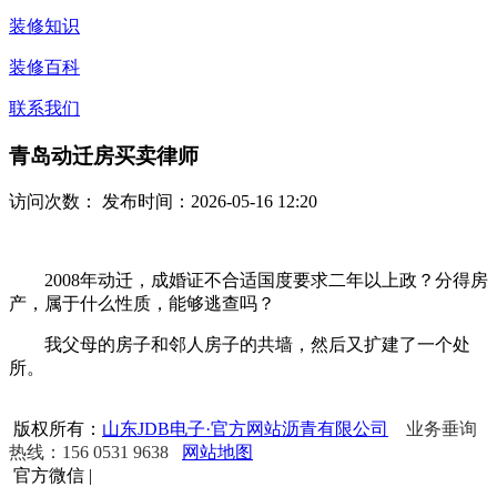
装修知识
装修百科
联系我们
青岛动迁房买卖律师
访问次数：
发布时间：2026-05-16 12:20
2008年动迁，成婚证不合适国度要求二年以上政？分得房
产，属于什么性质，能够逃查吗？
我父母的房子和邻人房子的共墙，然后又扩建了一个处
所。
版权所有：
山东JDB电子·官方网站沥青有限公司
业务垂询
热线：156 0531 9638
网站地图
官方微信
|