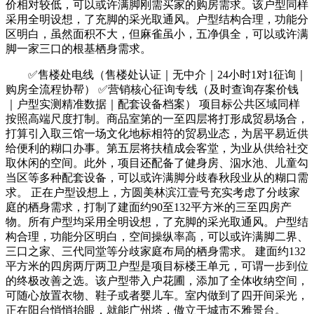
价相对较低，可以或许满脚刚需买家的购房需求。该户型同样
采用全明设想，了充脚的采光取通风。户型结构合理，功能分
区明白，虽然面积不大，但麻雀虽小，五净俱全，可以或许满
脚一家三口的根基栖身需求。
✅售楼处电线（售楼处认证｜无中介｜24小时1对1征询｜
购房全流程协帮） ✅营销核心征询专线（及时查询存案价钱
｜户型实测精准数据｜配套设备档案） 项目标公共区域同样
按照高端尺度打制。商品室第的一至四层将打形成贸易场合，
打算引入取三馆一场文化地标相符的贸易业态，为居平易近供
给便利的糊口办事。第五层将扶植成会客堂，为业从供给社交
取休闲的空间。此外，项目还配备了健身房、泅水池、儿童勾
当区等多种配套设备，可以或许满脚分歧春秋段业从的糊口需
求。 正在户型设想上，方圆美林滨江壹号充实考虑了分歧家
庭的栖身需求，打制了建面约90至132平方米的三至四房产
物。所有户型均采用全明设想，了充脚的采光取通风。户型结
构合理，功能分区明白，空间操纵率高，可以或许满脚二界、
三口之家、三代同堂等分歧家庭布局的栖身需求。 建面约132
平方米的四房两厅两卫户型是项目标楼王单元，可谓一步到位
的终极改善之选。该户型带入户花圃，添加了全体收纳空间，
可随心放置衣物、鞋子或者婴儿车。室内做到了四开间采光，
正在阳台悄悄抬眼，就能广州塔，傲立于城市不雅景台。