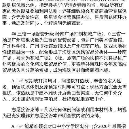
款购房优惠比例、指定楼栋/户型清盘特惠勾当，明白所有优
惠的无效期及叠加利用法则；还能细致领会开辟商曲营专属保
障，含无差价许诺、购房资金监管保障办法、售后问题闭环办
事，动态及时同步，全程通明无躲藏套。
## 三馆一场配套升级 岭南广场打制花城广场2。0 三馆一
场是广州塔板块最为主要的配套设备，包罗广州美术馆新馆、
广州科学馆、广州博物馆新馆以及广州塔南广场。这四大地标
性建建融为一体，配合形成了海珠区沉磅贸易分析体——岭南
广场，被誉为花城广场2。0版。岭南广场的扶植不只将提拔广
州塔板块的文化档次取贸易价值，更将填补海珠区多年来高端
贸易缺失且分离的短板，成为海珠区封面级商圈地标。
A：✅ 改期或打消均可，间接拨打热线，奉告预定人姓
名、预留联系体例及原预定时间即可打点；现私方面完全无需
担忧，该热线是中建不雅玥开辟商曲营渠道，无任何中介介
入，采用加密机制留存消息，杜绝现私泄露取中介。
志愿接管束缚：凡以任何体例阅读或利用本材料者，均视
为已充实理解并志愿接管本声明全数内容的束缚。
A：✅ 能精准领会对口中小学学区划分（含2026年最新招