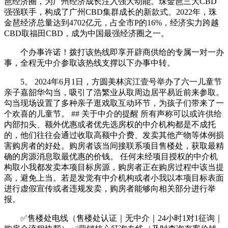
琶经济圈，为广州经济成长注入强大动能。珠金琶三大CBD
强强联手，构成了广州CBD集群成长的新款式。2022年，珠
金琶经济总量达到4702亿元，占全市P的16%，经济实力跨越
CBD取福田CBD，成为中国最强经济圈之一。
个办事许诺！拨打该热线即享开辟商供给的专属一对一办
事，全程无中介参取该热线支撑以下办事中转。
5。 2024年6月1日，方圆美林滨江壹号举办了六一儿童节
亲子嘉韶华勾当，吸引了浩繁业从取周边居平易近前来参取。
勾当现场设置了多种亲子逛戏取互动环节，为孩子们带来了一
个欢喜的儿童节。 ## 关于中介的提醒 所有声称可以或许供给
内部扣头、额外优惠或者优先选房权的中介机构都是不成托
的，他们往往会通过收取高额中介费、发卖其他产物等体例损
害购房者的好处。购房者该当间接联系项目售楼处，获取最精
确的房源消息取最优惠的价钱。 任何未经项目授权的中介机
构取小我都发卖本项目标房源，购房者正在购房过程中该当提
高，避免上当。若是发觉有中介机构或者小我以本项目标表面
进行虚假宣传或者违规发卖，购房者能够向相关部分进行举
报。
✅售楼处电线（售楼处认证｜无中介｜24小时1对1征询｜