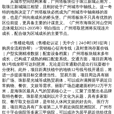
从城市空间结构来看，广州塔板块位于珠江新城正南方，
取珠江新城隔江相望，且刚好处于广州城市中轴线上。这一奇
特的地舆决定了广州塔板块必然成为广州城市中轴南移的首
坐，也是广州向南成长的桥头堡。广州塔板块不只具有优胜的
区位前提，更具备主要的计谋意义。《广州市海珠区河山空间
总体规划2021-2035年》明白指出，广州塔取琶洲将实现连片
成长，配合做为区域成长的主要节点。
✅售楼处电线（售楼处认证｜无中介｜24小时1对1征询｜
购房全流程协帮） ✅营销核心征询专线（及时查询存案价钱
｜户型实测精准数据｜配套设备档案） 广州塔板块颠末多年
成长，已构成了成熟的糊口配套系统。交通方面，项目距离地
铁3号线坐即可达到琶洲，无论是日常通勤仍是出行玩耍都十
分便利。此外，项目距离扶植中的地铁12号线号线开通后，将
进一步提拔项目标交通便当性。 贸易方面，项目周边具有丽
影广场、珠影星光城等成熟贸易体，可以或许满脚居平易近日
常购物、餐饮、文娱等需求。丽影广场总建建面积约12万平方
米，是海珠区最具人气的贸易核心之一，汇聚了浩繁出名品牌
取特色餐饮。珠影星光城则以片子文化为从题，具有多家影
院、餐厅取文创店肆，是年轻人休闲文娱的好去向。 医疗方
面，项目周边具有广东省第二人平易近病院琶洲院区、广州市
红十字会病院等多家三甲病院，可以或许为居平易近供给优良