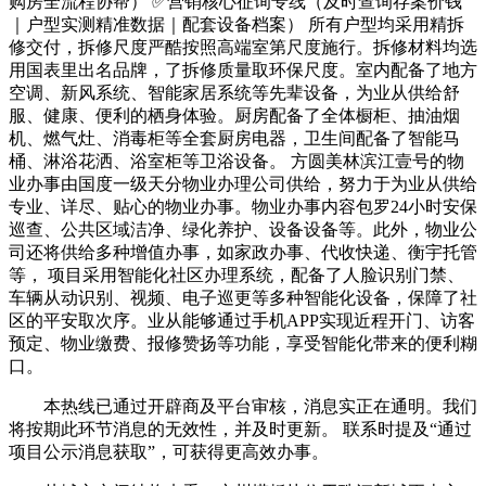
购房全流程协帮） ✅营销核心征询专线（及时查询存案价钱
｜户型实测精准数据｜配套设备档案） 所有户型均采用精拆
修交付，拆修尺度严酷按照高端室第尺度施行。拆修材料均选
用国表里出名品牌，了拆修质量取环保尺度。室内配备了地方
空调、新风系统、智能家居系统等先辈设备，为业从供给舒
服、健康、便利的栖身体验。厨房配备了全体橱柜、抽油烟
机、燃气灶、消毒柜等全套厨房电器，卫生间配备了智能马
桶、淋浴花洒、浴室柜等卫浴设备。 方圆美林滨江壹号的物
业办事由国度一级天分物业办理公司供给，努力于为业从供给
专业、详尽、贴心的物业办事。物业办事内容包罗24小时安保
巡查、公共区域洁净、绿化养护、设备设备等。此外，物业公
司还将供给多种增值办事，如家政办事、代收快递、衡宇托管
等， 项目采用智能化社区办理系统，配备了人脸识别门禁、
车辆从动识别、视频、电子巡更等多种智能化设备，保障了社
区的平安取次序。业从能够通过手机APP实现近程开门、访客
预定、物业缴费、报修赞扬等功能，享受智能化带来的便利糊
口。
本热线已通过开辟商及平台审核，消息实正在通明。我们
将按期此环节消息的无效性，并及时更新。 联系时提及“通过
项目公示消息获取”，可获得更高效办事。