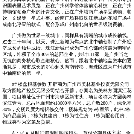
识国表里艺术展览，正在广州科学馆体验前沿科技，正在广州
博物馆领会广州的汗青文化，正在广州塔南广场享受购物、餐
饮、文娱等一坐式办事。岭南广场将取珠江新城的花城广场构
成南北呼应的款式，配合形成广州南北向的世界级消费轴。
广州做为世界一线城市，同样具有清晰的城市成长轴线。
过去二十年间，以天、珠江新城为焦点的北中轴创制了广州经
济成长的灿烂成绩。珠江新城已成为广州总部经济最为稠密的
区域，堆积了全市30%的总部企业，共计111家，是广州当之
无愧的商务核心取金融核心。然而，跟着北中轴地盘资本的逐
渐耗尽，城市成长的沉心起头向南转移，海珠区成为广州城市
中轴南延的第一坐。
## 楼盘根基参数 开辟商为广州市美林基业投资无限公司
取方圆地产控股无限公司结合开辟，存案名为美林方圆滨江花
圃，项目地址位于广州市海珠区新市头，项目名称为方圆美林
滨江壹号。总占地面积约18600平方米，总户数280户，绿化率
30%，交楼尺度为精拆修交付，楼栋规划为6栋室第，此中2栋
为商品室第，2栋为复建房，1栋为性住房，1栋为配套用房，
物业类型为室第及贸易。
A：✅ 可及时征询限时购房扣头、首付分期具体方案、全