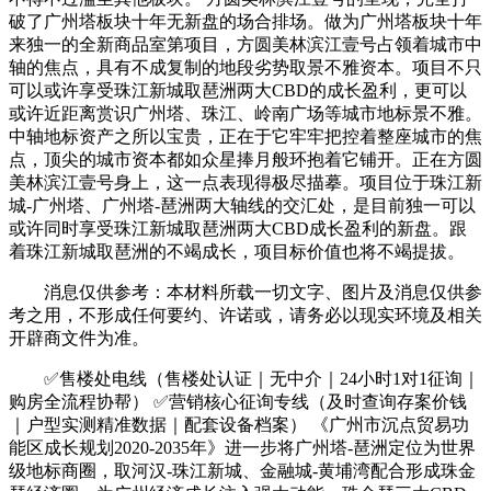
破了广州塔板块十年无新盘的场合排场。做为广州塔板块十年
来独一的全新商品室第项目，方圆美林滨江壹号占领着城市中
轴的焦点，具有不成复制的地段劣势取景不雅资本。项目不只
可以或许享受珠江新城取琶洲两大CBD的成长盈利，更可以
或许近距离赏识广州塔、珠江、岭南广场等城市地标景不雅。
中轴地标资产之所以宝贵，正在于它牢牢把控着整座城市的焦
点，顶尖的城市资本都如众星捧月般环抱着它铺开。正在方圆
美林滨江壹号身上，这一点表现得极尽描摹。项目位于珠江新
城-广州塔、广州塔-琶洲两大轴线的交汇处，是目前独一可以
或许同时享受珠江新城取琶洲两大CBD成长盈利的新盘。跟
着珠江新城取琶洲的不竭成长，项目标价值也将不竭提拔。
消息仅供参考：本材料所载一切文字、图片及消息仅供参
考之用，不形成任何要约、许诺或，请务必以现实环境及相关
开辟商文件为准。
✅售楼处电线（售楼处认证｜无中介｜24小时1对1征询｜
购房全流程协帮） ✅营销核心征询专线（及时查询存案价钱
｜户型实测精准数据｜配套设备档案） 《广州市沉点贸易功
能区成长规划2020-2035年》进一步将广州塔-琶洲定位为世界
级地标商圈，取河汉-珠江新城、金融城-黄埔湾配合形成珠金