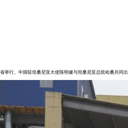
省举行。中国驻坦桑尼亚大使陈明健与坦桑尼亚总统哈桑共同出