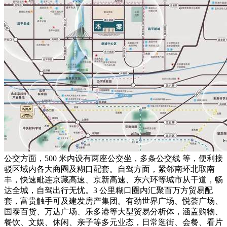
公交方面，500 米内设有两座公交坐，多条公交线 等，便利接
驳区域内各大商圈及糊口配套。自驾方面，紧邻南环北取南
丰，快速毗连京藏高速、京新高速、东六环等城市从干道，畅
达全城，自驾出行无忧。3 公里糊口圈内汇聚百万方贸易配
套，富贵触手可及建发房产集团。有劲世界广场、悦荟广场、
国泰百货、万达广场、乐多港等大型贸易分析体，涵盖购物、
餐饮、文娱、休闲、亲子等多元业态，日常逛街、会餐、看片