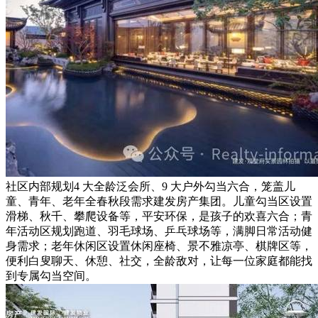
社区内部规划4 大全龄泛会所、9 大户外勾当六合，笼盖儿
童、青年、老年全春秋段需求建发房产集团。儿童勾当区设置
滑梯、秋千、攀爬设备等，平安环保，是孩子的欢喜六合；青
年活动区规划跑道、羽毛球场、乒乓球场等，满脚日常活动健
身需求；老年休闲区设置休闲座椅、景不雅凉亭、棋牌区等，
便利白叟聊天、休憩、社交，全龄敌对，让每一位家庭都能找
到专属勾当空间。