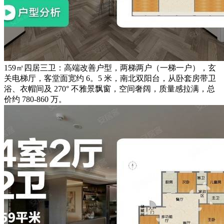
159㎡四居三卫：高端改善户型，两梯两户（一梯一户），玄
关电梯厅，客堂面宽约 6。5 米，南北双阳台，从卧套房带卫
浴、衣帽间及 270° 不雅景飘窗，空间奢阔，质量感拉满，总
价约 780-860 万。