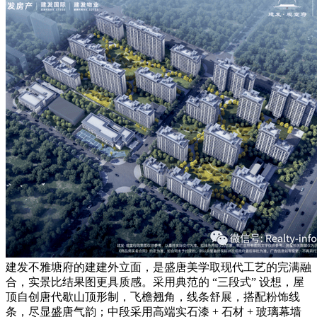
建发不雅塘府的建建外立面，是盛唐美学取现代工艺的完满融
合，实景比结果图更具质感。采用典范的 “三段式” 设想，屋
顶自创唐代歇山顶形制，飞檐翘角，线条舒展，搭配粉饰线
条，尽显盛唐气韵；中段采用高端实石漆 + 石材 + 玻璃幕墙