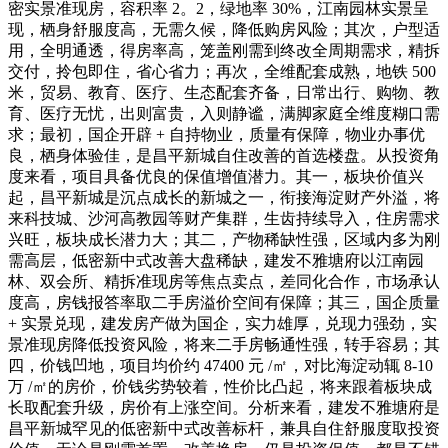
密实景准现房，容积率 2。2，绿地率 30%，江南园林实景呈
现，栖身舒服度高，无需久候，降低购房风险；其次，户型适
用，全明通透，得房率高，笼盖刚需到终改全周期需求，精拆
交付，拎包即住，省心省力；再次，全维配套成熟，地铁 500
米，贸易、教育、医疗、生态配套齐备，日常出行、购物、教
育、医疗无忧，出则富贵，入则静谧，满脚家庭全维度糊口需
求；最初，国企开辟 + 自持物业，质量有保障，物业办事优
良，栖身体验佳，是昌平新城自住改善的首选楼盘。从投资角
度来看，项目具备优良的保值增值潜力。其一，板块价值兴
起，昌平新城是沉点成长的新城之一，衔接海淀财产外溢，将
来科技城、沙河高教园等财产集群，生齿持续导入，住房需求
兴旺，板块成长潜力大；其二，产物稀缺性强，区域内多为刚
需高层，低密新中式改善大盘稀缺，建发不雅塘府以江南园
林、双会所、精拆准现房等焦点卖点，差同化合作，市场承认
度高，房钱报答率取二手房溢价空间有保障；其三，国企质量
+ 实景兑现，建发房产做为国企，实力雄厚，兑现力强劲，实
景准现房降低投资风险，将来二手房畅通性强，转手容易；其
四，价钱凹地，项目均价约 47400 元 /㎡，对比海淀动辄 8-10
万 /㎡的房价，价钱劣势较着，性价比凸起，将来跟着板块成
长取配套升级，房价有上涨空间。分析来看，建发不雅塘府是
昌平新城罕见的低密新中式改善标杆，兼具自住舒服度取投资