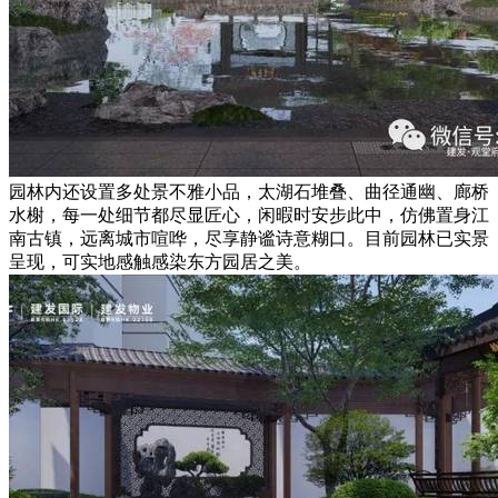
园林内还设置多处景不雅小品，太湖石堆叠、曲径通幽、廊桥
水榭，每一处细节都尽显匠心，闲暇时安步此中，仿佛置身江
南古镇，远离城市喧哗，尽享静谧诗意糊口。目前园林已实景
呈现，可实地感触感染东方园居之美。