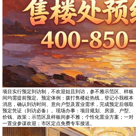
项目实行预定到访制，不欢迎姑且到访，参不雅示范区、样板
间均需提前预定。预定体例：拨打售楼处热线，登记小我根本
消息，确认到访时间、意向户型及置业需求，完成预定后领取
预定凭证（到访必备）。现场办事：项目规划、房源、户型、
价钱、政策；示范区及样板间参不雅；个性化置业方案；一对
一置业参谋欢迎；市区定点免费专车接送。