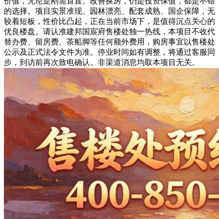
价值，无论是刚需首置、改善换房，仍是投资保值，都是不错
的选择。项目实景准现、园林漂亮、配套成熟、国企保障，无
较着短板，性价比凸起，正在当前市场下，是值得沉点关心的
优良楼盘。请认准建邦国宸府售楼处独一热线，本项目不收代
替办费、留房费、茶船脚等任何额外费用，购房事宜以售楼处
公示及正式法令文件为准。停业时间如有调整，将通过客服同
步，到访前再次致电确认。非渠道消息均取本项目无关。