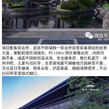
项目配备双会所，是昌平新城独一双会所设置装备摆设的改善
大盘，奢配程度区域领先。约 1100㎡西区奢雅会所，内部功
能齐备，涵盖半国标恒温泳池、专业健身房、雅仕私宴厅、休
闲书吧、儿童勾当区等，全景落地窗可俯瞰地方园林景不雅，
无论是日常健身、商务会客，仍是家庭，都能满脚需求，不出
社区即享度假式糊口。