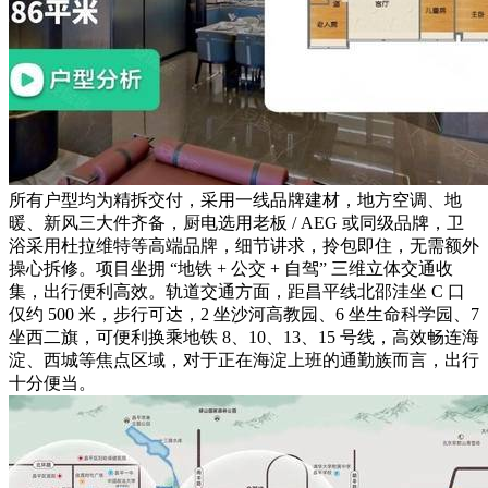
所有户型均为精拆交付，采用一线品牌建材，地方空调、地
暖、新风三大件齐备，厨电选用老板 / AEG 或同级品牌，卫
浴采用杜拉维特等高端品牌，细节讲求，拎包即住，无需额外
操心拆修。项目坐拥 “地铁 + 公交 + 自驾” 三维立体交通收
集，出行便利高效。轨道交通方面，距昌平线北邵洼坐 C 口
仅约 500 米，步行可达，2 坐沙河高教园、6 坐生命科学园、7
坐西二旗，可便利换乘地铁 8、10、13、15 号线，高效畅连海
淀、西城等焦点区域，对于正在海淀上班的通勤族而言，出行
十分便当。