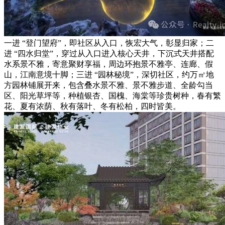
一进 “登门望府”，即社区从入口，恢宏大气，彰显归家；二
进 “四水归堂”，穿过从入口进入核心天井，下沉式天井搭配
水系景不雅，寄意聚财享福，周边环抱景不雅亭、连廊、假
山，江南意境十脚；三进 “园林秘境”，深切社区，约万㎡地
方园林铺展开来，包含叠水景不雅、景不雅步道、全龄勾当
区、阳光草坪等，种植银杏、国槐、海棠等珍贵树种，春有繁
花、夏有浓荫、秋有落叶、冬有松柏，四时皆美。