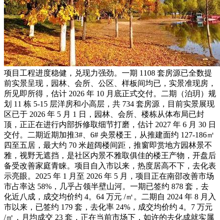
项目工程进度稳健，兑现力强劲。一期 1108 套房源已全数提
前实景呈现，园林、会所、公区、样板间均已，实景准现房，
所见即所得，估计 2026 年 10 月底正式交付。二期（泊玥）规
划 11 栋 5-15 层洋房和小高层，共 734 套房源，目前实景展现
区已于 2026 年 5 月 1 日，园林、会所、楼栋从体布局已封
顶，正正在进行内部拆修取细节打磨，估计 2027 年 6 月 30 日
交付。二期近期加推3#、6# 央景楼王，从推建面约 127-186㎡
四至五居，最大约 70 米超阔楼间距，推窗即赏地方园林景不
雅，视野无遮挡，是社区内景不雅取俱佳的楼王产物，开盘后
备受改善家庭青睐。项目自入市以来，热度居高不下，去化表
示亮眼。2025 年 1 月至 2026 年 5 月，项目正在南邵改善市场
市占率达 58%，几乎占领半壁山河。一期已签约 878 套，去
化近八成，成交均价约 4。64 万元 /㎡。二期自 2024 年 8 月入
市以来，已签约 179 套，去化率 24%，成交均价约 4。7 万元
/㎡，月均成交 23 套，正在当前市场下，如许的去化成就实属