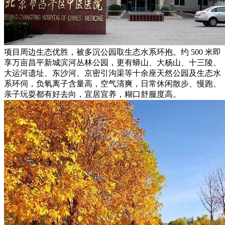
项目周边生态优胜，被多沉公园取生态水系环抱。约 500 米即
享万亩昌平新城滨河丛林公园，更有蟒山、大杨山、十三陵、
大运河遗址、东沙河、京密引沟渠等十余座天然公园及生态水
系环伺，负氧离子含量高，空气清爽，日常休闲散步、慢跑、
亲子玩耍都有好去向，宜居宜养，糊口舒服度高。