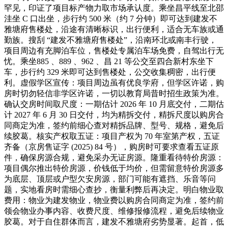
罕见，印证了项目标产物力取市场承认度。乘坐昌平线至北邵
洼坐 C 口出坐，步行约 500 米（约 7 分钟）即可达到建发不
雅塘府售楼处，沿途有清晰标识，出行便利，适合无车族或通
勤族。搜刮 “建发不雅塘府售楼处”，沿南环北或南丰行驶，
项目周边有充脚泊车位，售楼处专属泊车场免费，自驾出行无
忧。乘坐885 、889 、962 、昌 21 等公交至四合新村东坐下
车，步行约 329 米即可达到售楼处，公交收集稠密，出行便
利。虚假学区宣传：项目周边虽有优良学府，但学区许诺，购
房时切勿轻信非学区许诺，一切以教育局昔时招生政策为准。
确认交房时间取尺度：一期估计 2026 年 10 月底交付，二期估
计 2027 年 6 月 30 日交付，均为精拆交付，精拆尺度以购房合
同商定为准，签约前细心查对精拆品牌、型号、规格，避免后
续胶葛。核实产权取五证：项目产权为 70 年室第产权，五证
齐备（京房售证字 (2025) 84 号），购房时可要求查看五证原
件，确保房源合规，避免采办无证房源。隆重看待特价房源：
项目偶尔推出特价房源，价钱低于均价，但需留意特价房源多
为底层、顶层或户型欠安房源，部门可能有遮挡、乐音等问
题，实地看房时需细心查抄，衡量利弊后再决定。明白物业取
费用：物业为建发物业，物业费以购房合同商定为准，签约前
领会物业办事内容、收费尺度、维修报修流程，避免后续物业
胶葛。对于自住群体而言，建发不雅塘府劣势显著。起首，低