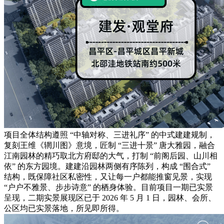
项目全体结构遵照 “中轴对称、三进礼序” 的中式建建规制，
复刻王维《辋川图》意境，匠制 “三进十景” 唐大雅园，融合
江南园林的精巧取北方府邸的大气，打制 “前阁后园、山川相
依” 的东方园境。建建沿园林两侧有序陈列，构成 “围合式”
结构，既保障社区私密性，又让每一户都能推窗见景，实现
“户户不雅景、步步诗意” 的栖身体验。目前项目一期已实景
呈现，二期实景展现区已于 2026 年 5 月 1 日，园林、会所、
公区均已实景落地，所见即所得。