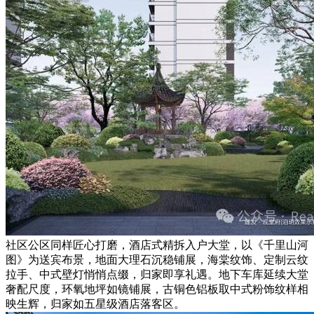
社区公区同样匠心打磨，酒店式精拆入户大堂，以《千里山河
图》为送宾布景，地面大理石沉稳铺展，海棠纹饰、定制云纹
拉手、中式壁灯悄悄点缀，归家即享礼遇。地下车库延续大堂
奢配尺度，环氧地坪如镜铺展，古铜色铝板取中式粉饰纹样相
映生辉，归家如五星级酒店落客区。