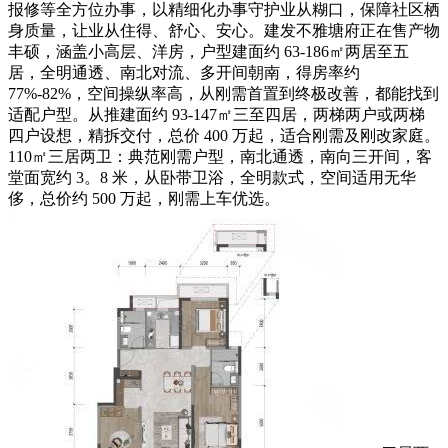
报修等全方位办事，以精细化办事守护业从糊口，保障社区栖
身质量，让业从住得、舒心、安心。建发不雅塘府正在售产物
丰硕，涵盖小高层、洋房，户型建面约 63-186㎡两居至五
居，全明通透、南北对流、多开间朝南，得房率约
77%-82%，空间操纵率高，从刚需首置到终极改善，都能找到
适配户型。从推建面约 93-147㎡三至四居，两梯两户或两梯
四户设想，精拆交付，总价 400 万起，适合刚需及刚改家庭。
110㎡三居两卫：典范刚需户型，南北通透，南向三开间，客
堂面宽约 3。8 米，从卧带卫浴，全明款式，空间适用无华
侈，总价约 500 万起，刚需上车优选。