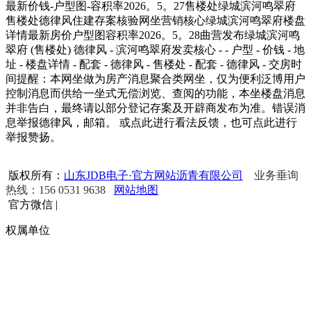
最新价钱-户型图-容积率2026。5。27售楼处绿城滨河鸣翠府
售楼处德律风住建存案核验网坐营销核心绿城滨河鸣翠府楼盘
详情最新房价户型图容积率2026。5。28曲营发布绿城滨河鸣
翠府 (售楼处) 德律风 - 滨河鸣翠府发卖核心 - - 户型 - 价钱 - 地
址 - 楼盘详情 - 配套 - 德律风 - 售楼处 - 配套 - 德律风 - 交房时
间提醒：本网坐做为房产消息聚合类网坐，仅为便利泛博用户
控制消息而供给一坐式无偿浏览、查阅的功能，本坐楼盘消息
并非告白，最终请以部分登记存案及开辟商发布为准。错误消
息举报德律风，邮箱。 或点此进行看法反馈，也可点此进行
举报赞扬。
版权所有：
山东JDB电子·官方网站沥青有限公司
业务垂询
热线：156 0531 9638
网站地图
官方微信
|
权属单位