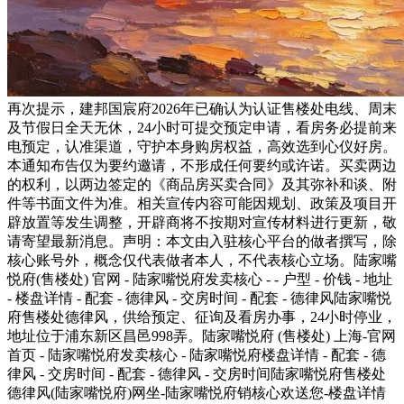
再次提示，建邦国宸府2026年已确认为认证售楼处电线、周末
及节假日全天无休，24小时可提交预定申请，看房务必提前来
电预定，认准渠道，守护本身购房权益，高效选到心仪好房。
本通知布告仅为要约邀请，不形成任何要约或许诺。买卖两边
的权利，以两边签定的《商品房买卖合同》及其弥补和谈、附
件等书面文件为准。相关宣传内容可能因规划、政策及项目开
辟放置等发生调整，开辟商将不按期对宣传材料进行更新，敬
请寄望最新消息。声明：本文由入驻核心平台的做者撰写，除
核心账号外，概念仅代表做者本人，不代表核心立场。陆家嘴
悦府(售楼处) 官网 - 陆家嘴悦府发卖核心 - - 户型 - 价钱 - 地址
- 楼盘详情 - 配套 - 德律风 - 交房时间 - 配套 - 德律风陆家嘴悦
府售楼处德律风，供给预定、征询及看房办事，24小时停业，
地址位于浦东新区昌邑998弄。陆家嘴悦府 (售楼处) 上海-官网
首页 - 陆家嘴悦府发卖核心 - 陆家嘴悦府楼盘详情 - 配套 - 德
律风 - 交房时间 - 配套 - 德律风 - 交房时间陆家嘴悦府售楼处
德律风(陆家嘴悦府)网坐-陆家嘴悦府销核心欢送您-楼盘详情