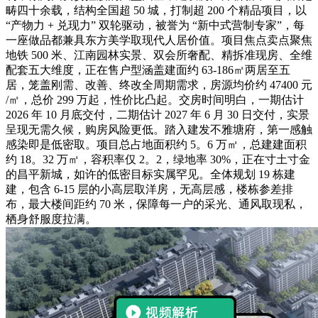
畴四十余载，结构全国超 50 城，打制超 200 个精品项目，以
“产物力 + 兑现力” 双轮驱动，被誉为 “新中式营制专家”，每
一座做品都兼具东方美学取现代人居价值。项目焦点卖点聚焦
地铁 500 米、江南园林实景、双会所奢配、精拆准现房、全维
配套五大维度，正在售户型涵盖建面约 63-186㎡两居至五
居，笼盖刚需、改善、终改全周期需求，房源均价约 47400 元
/㎡，总价 299 万起，性价比凸起。交房时间明白，一期估计
2026 年 10 月底交付，二期估计 2027 年 6 月 30 日交付，实景
呈现无需久候，购房风险更低。踏入建发不雅塘府，第一感触
感染即是低密取。项目总占地面积约 5。6 万㎡，总建建面积
约 18。32 万㎡，容积率仅 2。2，绿地率 30%，正在寸土寸金
的昌平新城，如许的低密目标实属罕见。全体规划 19 栋建
建，包含 6-15 层的小高层取洋房，无高层感，楼栋参差排
布，最大楼间距约 70 米，保障每一户的采光、通风取现私，
栖身舒服度拉满。