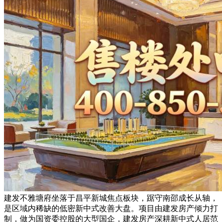
建发不雅塘府坐落于昌平新城焦点板块，踞守南邵成长从轴，
是区域内稀缺的低密新中式改善大盘。项目由建发房产倾力打
制，做为国资委控股的大型国企，建发房产深耕新中式人居范