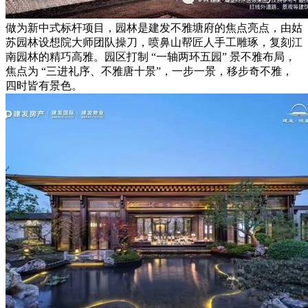
做为新中式标杆项目，园林是建发不雅塘府的焦点亮点，由姑
苏园林设想院大师团队操刀，喷鼻山帮匠人手工雕琢，复刻江
南园林的精巧高雅。园区打制 “一轴两环五园” 景不雅布局，
焦点为 “三进礼序、不雅唐十景”，一步一景，移步奇不雅，
四时皆有景色。