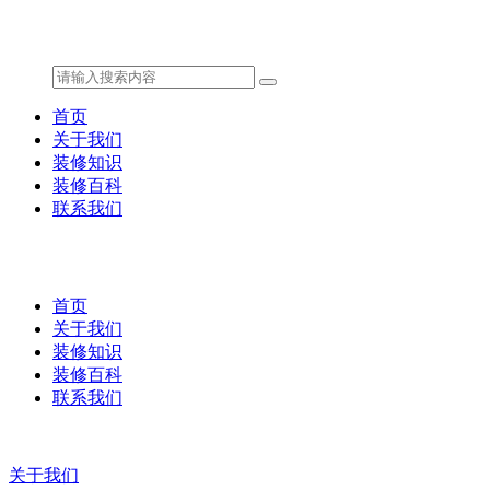
首页
关于我们
装修知识
装修百科
联系我们
首页
关于我们
装修知识
装修百科
联系我们
关于我们