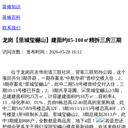
装修知识
装修百科
联系我们
龙岗【里城玺樾山】建面约85-100㎡精拆三房三期
访问次数：
发布时间：2026-05-28 16:12
位于龙岗区吉华街道三联社区，背靠三联郊外公园，这个
项目共分3期开辟，一期存案名“中航华府”曾经交楼入住，2。
3期存案名“里城玺樾山”，此中二期5-9号楼曾经交付入住，三
期10-13号楼已开盘，2。3期共享花圃。
里城玺樾山2/3期，
总建建面积约25万㎡，计容建建面积约18万㎡，容积率4。
13，绿化率40。01%，共由9栋总高32-40层高的室第构成，此
中二期5/6/7/8/9号楼总高32F，3期10/11/12/13号楼总高40F，15
号楼是1所9班制长儿园。里城玺樾山2。3期总规划2613户，此
中3期规划888户，全数都是商品房，地下4层！
若是您还
想领会更多关于我们深圳玺樾山楼盘最新动静，欢送来电征询