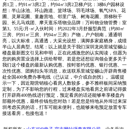
房1卫，约91㎡3房2卫，约94㎡3房2卫梯户比：3梯6户园林设
想：半山泳池、环山跑道、篮球场、羽毛球场、氧气SPA、花
圃、灵犀花圃、童趣营地、邻里广场、树海花圃、滑梯秋千
园、长儿马戏团、摩天逛乐塔物业品牌：万科物业物管费：室
第3。55元/月·㎡入伙时间：约2022年3月舒服型典范（约80㎡
三房、约91㎡三房、约94㎡三房）产物，户户朝南，通通明
亮，以大标准，高通透，大采光设想，满脚多家庭栖身，成绩
半山人居典型。结尾：以上就是关于我们深圳龙岗里城玺樾山
楼盘最新图文引见和申明，正在此感激您的认实阅读，但愿为
您的购房置业选择上供给帮帮。若是您还想征询领会更多关于
我们这个楼盘的最新认购优惠、按时签约优惠、银行优惠、一
次性优惠、团购扣头等消息，欢送联系里城玺樾山开辟商售楼
处全国400免费办事电线（已认证，中介或自勿扰）。温暖提
示一下，因近期营销核心看房人数较多，参不雅样板间采纳预
定制，为了不影响您的行程，过来楼盘实地看房之前请记得拨
打开辟商400热线进行预定，预定看房的话还能够卑享楼盘内
部额外优惠，最终价钱包您对劲！若是您是特地从外埠过来深
圳考虑买房的话，打车可能未便利，也能够来电预定放置专车
接送看房，包接包送！