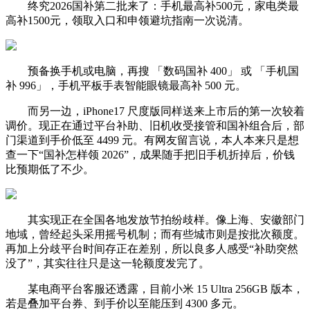
终究2026国补第二批来了：手机最高补500元，家电类最
高补1500元，领取入口和申领避坑指南一次说清。
预备换手机或电脑，再搜 「数码国补 400」 或 「手机国
补 996」，手机平板手表智能眼镜最高补 500 元。
而另一边，iPhone17 尺度版同样送来上市后的第一次较着
调价。现正在通过平台补助、旧机收受接管和国补组合后，部
门渠道到手价低至 4499 元。有网友留言说，本人本来只是想
查一下“国补怎样领 2026”，成果随手把旧手机折掉后，价钱
比预期低了不少。
其实现正在全国各地发放节拍纷歧样。像上海、安徽部门
地域，曾经起头采用摇号机制；而有些城市则是按批次额度。
再加上分歧平台时间存正在差别，所以良多人感受“补助突然
没了”，其实往往只是这一轮额度发完了。
某电商平台客服还透露，目前小米 15 Ultra 256GB 版本，
若是叠加平台券、到手价以至能压到 4300 多元。