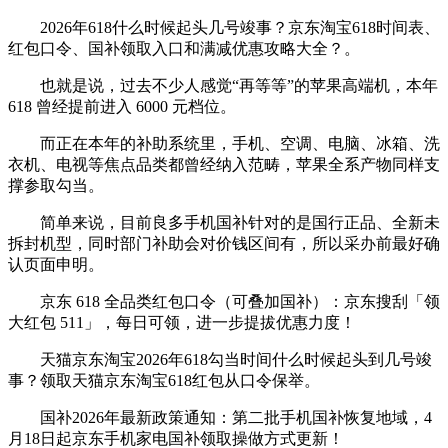
2026年618什么时候起头几号竣事？京东淘宝618时间表、
红包口令、国补领取入口和满减优惠攻略大全？。
也就是说，过去不少人感觉“再等等”的苹果高端机，本年
618 曾经提前进入 6000 元档位。
而正在本年的补助系统里，手机、空调、电脑、冰箱、洗
衣机、电视等焦点品类都曾经纳入范畴，苹果全系产物同样支
撑参取勾当。
简单来说，目前良多手机国补针对的是国行正品、全新未
拆封机型，同时部门补助会对价钱区间有，所以采办前最好确
认页面申明。
京东 618 全品类红包口令（可叠加国补）：京东搜刮「领
大红包 511」，每日可领，进一步提拔优惠力度！
天猫京东淘宝2026年618勾当时间什么时候起头到几号竣
事？领取天猫京东淘宝618红包从口令保举。
国补2026年最新政策通知：第二批手机国补恢复地域，4
月18日起京东手机家电国补领取操做方式更新！