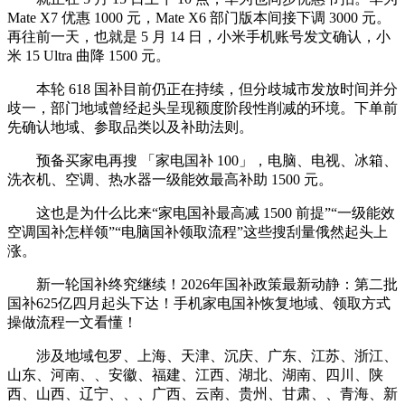
Mate X7 优惠 1000 元，Mate X6 部门版本间接下调 3000 元。
再往前一天，也就是 5 月 14 日，小米手机账号发文确认，小
米 15 Ultra 曲降 1500 元。
本轮 618 国补目前仍正在持续，但分歧城市发放时间并分
歧一，部门地域曾经起头呈现额度阶段性削减的环境。下单前
先确认地域、参取品类以及补助法则。
预备买家电再搜 「家电国补 100」，电脑、电视、冰箱、
洗衣机、空调、热水器一级能效最高补助 1500 元。
这也是为什么比来“家电国补最高减 1500 前提”“一级能效
空调国补怎样领”“电脑国补领取流程”这些搜刮量俄然起头上
涨。
新一轮国补终究继续！2026年国补政策最新动静：第二批
国补625亿四月起头下达！手机家电国补恢复地域、领取方式
操做流程一文看懂！
涉及地域包罗、上海、天津、沉庆、广东、江苏、浙江、
山东、河南、、安徽、福建、江西、湖北、湖南、四川、陕
西、山西、辽宁、、、广西、云南、贵州、甘肃、、青海、新