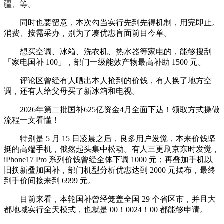
疆、等。
同时也要留意，本次勾当实行先到先得机制，用完即止。
消费、按需采办，别为了凑优惠盲面前目今单。
想买空调、冰箱、洗衣机、热水器等家电的，能够搜刮
「家电国补 100」，部门一级能效产物最高补助 1500 元。
评论区曾经有人晒出本人抢到的价钱，有人换了地方空
调，还有人给父母买了新冰箱和电视。
2026年第二批国补625亿资金4月全面下达！领取方式操做
流程一文看懂！
特别是 5 月 15 日凌晨之后，良多用户发觉，本来价钱坚
挺的高端手机，俄然起头集中松动。有人三更刷京东时发觉，
iPhone17 Pro 系列价钱曾经全体下调 1000 元；再叠加手机以
旧换新叠加国补，部门机型分析优惠达到 2000 元摆布，最终
到手价间接来到 6999 元。
目前来看，本轮国补曾经笼盖全国 29 个省区市，并且大
都地域实行全天模式，也就是 00！0024！00 都能够申请。