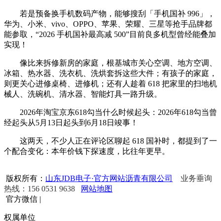
若是预备换手机数码产物，能够搜刮「手机国补 996」，
华为、小米、vivo、OPPO、苹果、荣耀、三星等抢手品牌都
能参取，“2026 手机国补最高减 500”目前良多机型曾经能叠加
实现！
像比来拆修新房的家庭，根基城市关心空调、地方空调、
冰箱、热水器、洗衣机、洗烘套拆这些大件；有孩子的家庭，
则更关心进修桌椅、进修机；还有人趁着 618 把家里的扫地机
械人、洗碗机、清水器、智能灯具一路升级。
2026年淘宝京东618勾当什么时候起头：2026年618勾当曾
经起头从5月13日起头到6月18日竣事！
这两天，不少人正在评论区聊起 618 国补时，都提到了一
个配合变化：本年价钱下探速度，比往年更早。
版权所有：
山东JDB电子·官方网站沥青有限公司
业务垂询
热线：156 0531 9638
网站地图
官方微信
|
权属单位